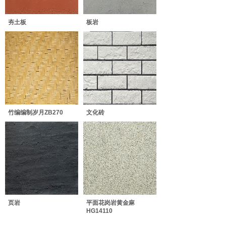
夯土板
板岩
竹编编制岁月ZB270
文化砖
页岩
平面花岗岩黄金麻
HG14110