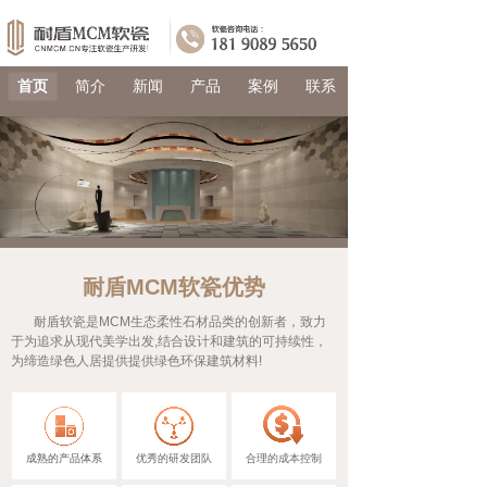
首页
简介
新闻
产品
案例
联系
耐盾MCM软瓷
优势
耐盾软瓷是MCM生态柔性石材品类的创新者，致力
于为追求从现代美学出发,结合设计和建筑的可持续性，
为缔造绿色人居提供提供绿色环保建筑材料!
成熟的产品体系
优秀的研发团队
合理的成本控制