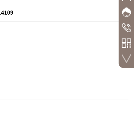
109
网站客
郭经
全国咨询
邓经
028-8326
区域经理
181-9089
销售总监
135-4123
0
微信扫一扫