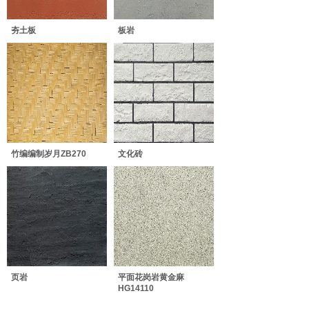
夯土板
板岩
竹编编制岁月ZB270
文化砖
页岩
平面花岗岩黄金麻
HG14110