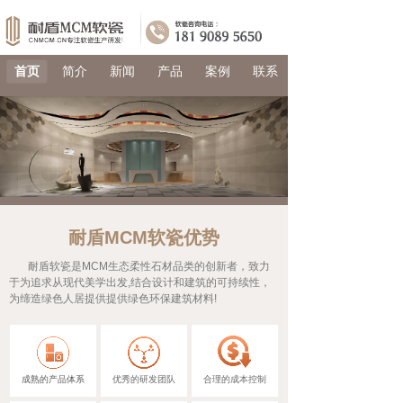
首页
简介
新闻
产品
案例
联系
耐盾MCM软瓷
优势
耐盾软瓷是MCM生态柔性石材品类的创新者，致力
于为追求从现代美学出发,结合设计和建筑的可持续性，
为缔造绿色人居提供提供绿色环保建筑材料!
成熟的产品体系
优秀的研发团队
合理的成本控制